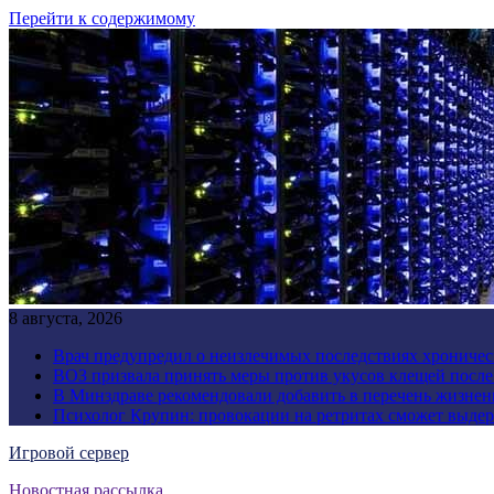
Перейти к содержимому
8 августа, 2026
Врач предупредил о неизлечимых последствиях хроничес
ВОЗ призвала принять меры против укусов клещей посл
В Минздраве рекомендовали добавить в перечень жизнен
Психолог Крупин: провокации на ретритах сможет выдер
Игровой сервер
Новостная рассылка