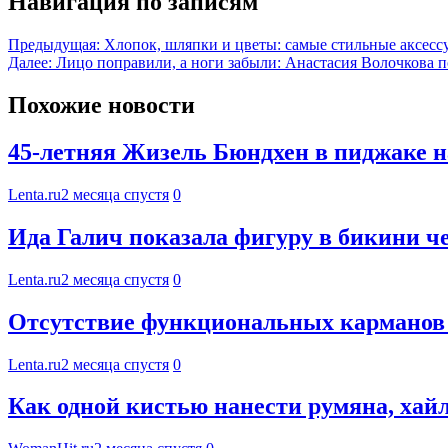
Навигация по записям
Предыдущая:
Хлопок, шляпки и цветы: самые стильные аксесс
Далее:
Лицо поправили, а ноги забыли: Анастасия Волочкова 
Похожие новости
45-летняя Жизель Бюндхен в пиджаке на
Lenta.ru
2 месяца спустя
0
Ида Галич показала фигуру в бикини че
Lenta.ru
2 месяца спустя
0
Отсутствие функциональных карманов 
Lenta.ru
2 месяца спустя
0
Как одной кистью нанести румяна, хайл