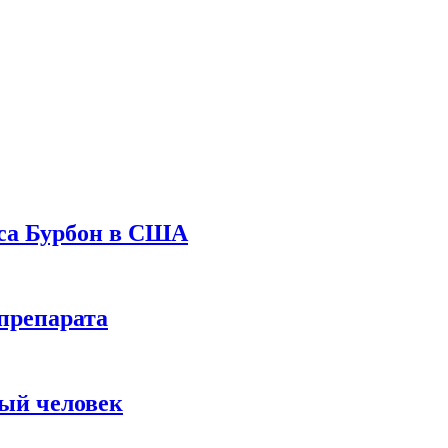
уса Бурбон в США
препарата
вый человек