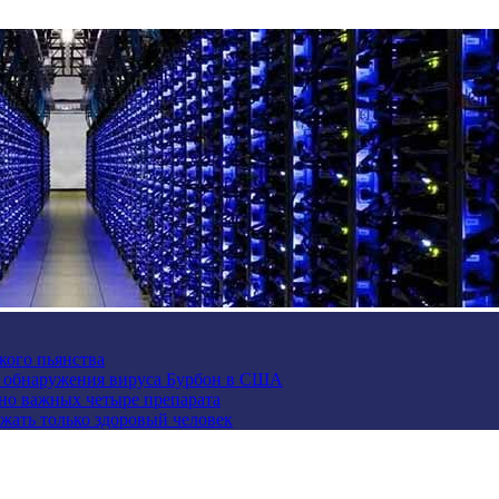
кого пьянства
е обнаружения вируса Бурбон в США
но важных четыре препарата
жать только здоровый человек