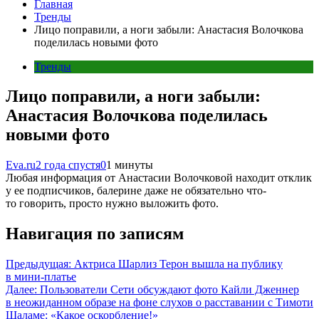
Главная
Тренды
Лицо поправили, а ноги забыли: Анастасия Волочкова
поделилась новыми фото
Тренды
Лицо поправили, а ноги забыли:
Анастасия Волочкова поделилась
новыми фото
Eva.ru
2 года спустя
0
1 минуты
Любая информация от Анастасии Волочковой находит отклик
у ее подписчиков, балерине даже не обязательно что-
то говорить, просто нужно выложить фото.
Навигация по записям
Предыдущая:
Актриса Шарлиз Терон вышла на публику
в мини-платье
Далее:
Пользователи Сети обсуждают фото Кайли Дженнер
в неожиданном образе на фоне слухов о расставании с Тимоти
Шаламе: «Какое оскорбление!»