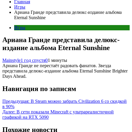
Главная
Игры
Ариана Гранде представила делюкс-издание альбома
Eternal Sunshine
Игры
Ариана Гранде представила делюкс-
издание альбома Eternal Sunshine
Mainstyle
1 год спустя
0
1 минуты
Ариана Гранде не перестаёт радовать фанатов. Звезда
представила делюкс-издание альбома Eternal Sunshine Brighter
Days Ahead.
Навигация по записям
Предыдущая:
В Steam можно забрать Civilization 6 со скидкой
в 90%
Далее:
В сети показали Minecraft с ультрареалистичной
графикой на RTX 5090
Похожие новости