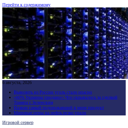
Перейти к содержимому
6 августа, 2026
Вывозить из России уголь стало опасно
«60% Украины продано»: Что скрывалось за сделкой
Трампа с Зеленским
Назван самый подорожавший в мире продукт
Мировые цены на нефть резко упали
Игровой сервер