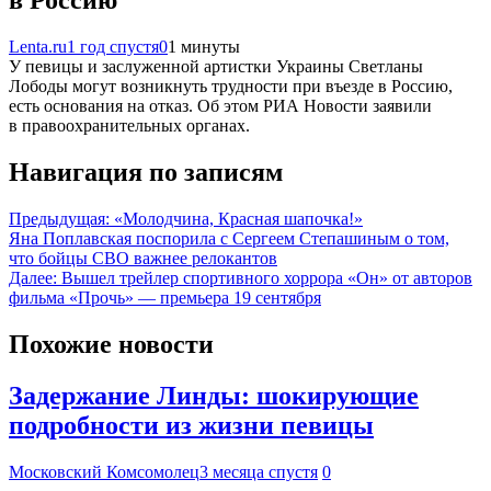
в Россию
Lenta.ru
1 год спустя
0
1 минуты
У певицы и заслуженной артистки Украины Светланы
Лободы могут возникнуть трудности при въезде в Россию,
есть основания на отказ. Об этом РИА Новости заявили
в правоохранительных органах.
Навигация по записям
Предыдущая:
«Молодчина, Красная шапочка!»
Яна Поплавская поспорила с Сергеем Степашиным о том,
что бойцы СВО важнее релокантов
Далее:
Вышел трейлер спортивного хоррора «Он» от авторов
фильма «Прочь» — премьера 19 сентября
Похожие новости
Задержание Линды: шокирующие
подробности из жизни певицы
Московский Комсомолец
3 месяца спустя
0