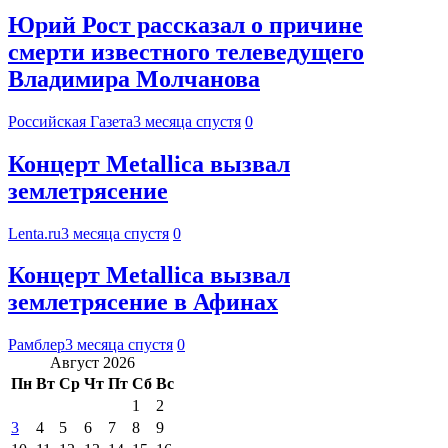
Юрий Рост рассказал о причине
смерти известного телеведущего
Владимира Молчанова
Российская Газета
3 месяца спустя
0
Концерт Metallica вызвал
землетрясение
Lenta.ru
3 месяца спустя
0
Концерт Metallica вызвал
землетрясение в Афинах
Рамблер
3 месяца спустя
0
Август 2026
Пн
Вт
Ср
Чт
Пт
Сб
Вс
1
2
3
4
5
6
7
8
9