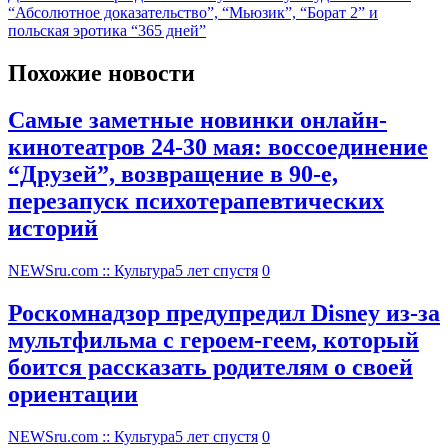
“Абсолютное доказательство”, “Мьюзик”, “Борат 2” и
польская эротика “365 дней”
Похожие новости
Самые заметные новинки онлайн-
кинотеатров 24-30 мая: воссоединение
“Друзей”, возвращение в 90-е,
перезапуск психотерапевтических
историй
NEWSru.com :: Культура
5 лет спустя
0
Роскомнадзор предупредил Disney из-за
мультфильма c героем-геем, который
боится рассказать родителям о своей
ориентации
NEWSru.com :: Культура
5 лет спустя
0