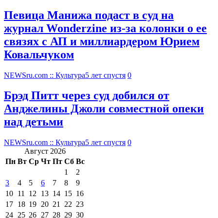
Певица Манижа подаст в суд на
журнал Wonderzine из-за колонки о ее
связях с АП и миллиардером Юрием
Ковальчуком
NEWSru.com :: Культура
5 лет спустя
0
Брэд Питт через суд добился от
Анджелины Джоли совместной опеки
над детьми
NEWSru.com :: Культура
5 лет спустя
0
Август 2026
Пн
Вт
Ср
Чт
Пт
Сб
Вс
1
2
3
4
5
6
7
8
9
10
11
12
13
14
15
16
17
18
19
20
21
22
23
24
25
26
27
28
29
30