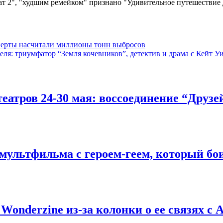
ат 2", "худшим ремейком" признано "Удивительное путешествие
перты насчитали миллионы тонн выбросов
ля: триумфатор “Земля кочевников”, детектив и драма с Кейт У
тров 24-30 мая: воссоединение “Друзей”
 мультфильма c героем-геем, который бои
 Wonderzine из-за колонки о ее связях 