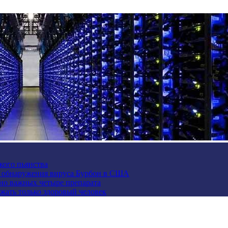
кого пьянства
е обнаружения вируса Бурбон в США
но важных четыре препарата
жать только здоровый человек