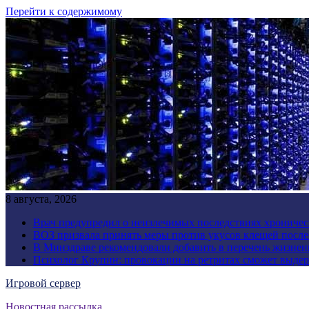
Перейти к содержимому
8 августа, 2026
Врач предупредил о неизлечимых последствиях хроничес
ВОЗ призвала принять меры против укусов клещей посл
В Минздраве рекомендовали добавить в перечень жизнен
Психолог Крупин: провокации на ретритах сможет выдер
Игровой сервер
Новостная рассылка