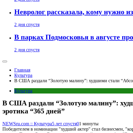
Невролог рассказала, кому нужно и
2 дня спустя
В парках Подмосковья в августе пр
2 дня спустя
Главная
Культура
В США раздали “Золотую малину”: худшими стали “Абсолю
Культура
В США раздали “Золотую малину”: худш
эротика “365 дней”
NEWSru.com :: Культура
5 лет спустя
0
1 минуты
Победителем в номинации "худший актер" стал бизнесмен, "кор