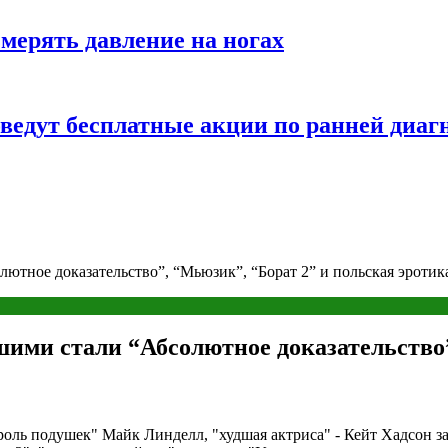
змерять давление на ногах
оведут бесплатные акции по ранней диаг
тное доказательство”, “Мьюзик”, “Борат 2” и польская эротик
ими стали “Абсолютное доказательство”
оль подушек" Майк Линделл, "худшая актриса" - Кейт Хадсон за