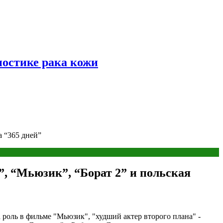
ностике рака кожи
а “365 дней”
, “Мьюзик”, “Борат 2” и польская
 роль в фильме "Мьюзик", "худший актер второго плана" -