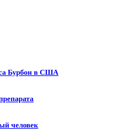
уса Бурбон в США
препарата
вый человек