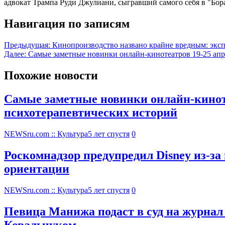
адвокат Трампа Руди Джулиани, сыгравший самого себя в "Бор
Навигация по записям
Предыдущая:
Кинопроизводство названо крайне вредным: экс
Далее:
Самые заметные новинки онлайн-кинотеатров 19-25 апре
Похожие новости
Самые заметные новинки онлайн-кинотеа
психотерапевтических историй
NEWSru.com :: Культура
5 лет спустя
0
Роскомнадзор предупредил Disney из-за
ориентации
NEWSru.com :: Культура
5 лет спустя
0
Певица Манижа подаст в суд на журнал
Ковальчуком