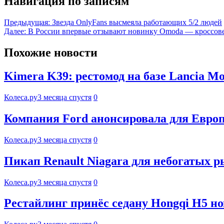
Навигация по записям
Предыдущая:
Звезда OnlyFans высмеяла работающих 5/2 людей
Далее:
В России впервые отзывают новинку Omoda — кроссов
Похожие новости
Kimera K39: рестомод на базе Lancia Mo
Колеса.ру
3 месяца спустя
0
Компания Ford анонсировала для Евро
Колеса.ру
3 месяца спустя
0
Пикап Renault Niagara для небогатых р
Колеса.ру
3 месяца спустя
0
Рестайлинг принёс седану Hongqi H5 н