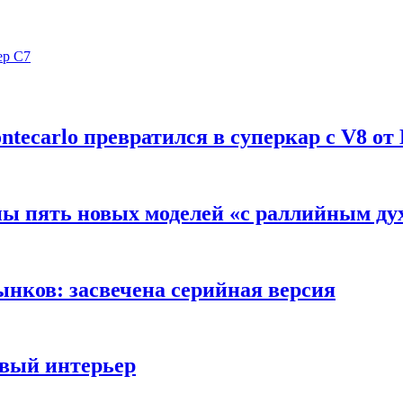
ер C7
ntecarlo превратился в суперкар с V8 от
пы пять новых моделей «с раллийным ду
ынков: засвечена серийная версия
овый интерьер