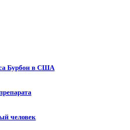
уса Бурбон в США
препарата
вый человек