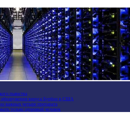
кого пьянства
е обнаружения вируса Бурбон в США
но важных четыре препарата
жать только здоровый человек