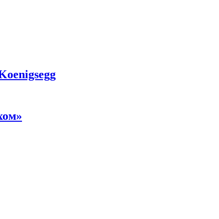
 Koenigsegg
хом»