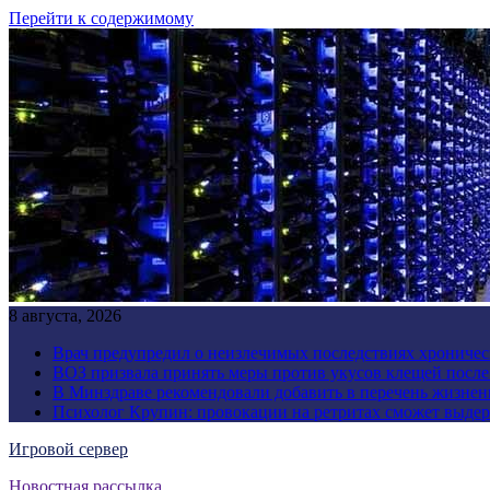
Перейти к содержимому
8 августа, 2026
Врач предупредил о неизлечимых последствиях хроничес
ВОЗ призвала принять меры против укусов клещей посл
В Минздраве рекомендовали добавить в перечень жизнен
Психолог Крупин: провокации на ретритах сможет выдер
Игровой сервер
Новостная рассылка