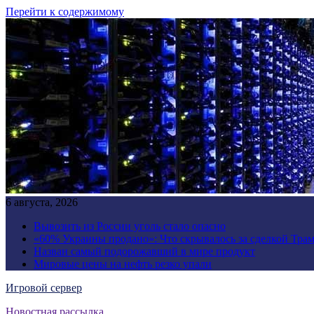
Перейти к содержимому
6 августа, 2026
Вывозить из России уголь стало опасно
«60% Украины продано»: Что скрывалось за сделкой Трам
Назван самый подорожавший в мире продукт
Мировые цены на нефть резко упали
Игровой сервер
Новостная рассылка