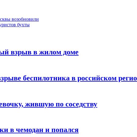
осквы возобновили
уристов бухты
ый взрыв в жилом доме
взрыве беспилотника в российском реги
вочку, жившую по соседству
ки в чемодан и попался