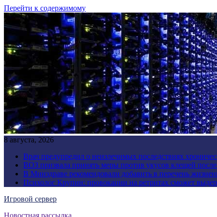
Перейти к содержимому
8 августа, 2026
Врач предупредил о неизлечимых последствиях хроничес
ВОЗ призвала принять меры против укусов клещей посл
В Минздраве рекомендовали добавить в перечень жизнен
Психолог Крупин: провокации на ретритах сможет выдер
Игровой сервер
Новостная рассылка