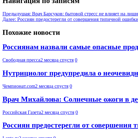
Навигация по записям
Предыдущая:
Врач Барсуков: бытовой стресс не влияет на лиш
Далее:
Россиян предостерегли от совершения типичной ошибки
Похожие новости
Россиянам назвали самые опасные прод
Свободная пресса
2 месяца спустя
0
Нутрициолог предупредила о неочевид
Чемпионат.com
2 месяца спустя
0
Врач Михайлова: Солнечные ожоги в д
Российская Газета
2 месяца спустя
0
Россиян предостерегли от совершения 