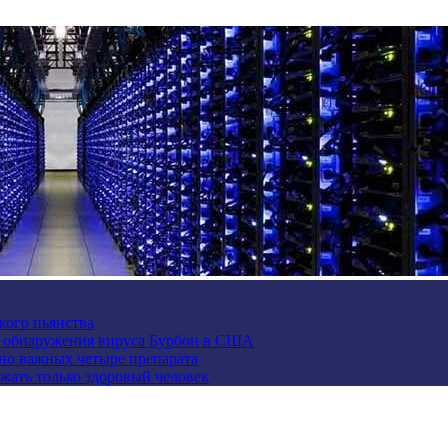
кого пьянства
е обнаружения вируса Бурбон в США
но важных четыре препарата
жать только здоровый человек