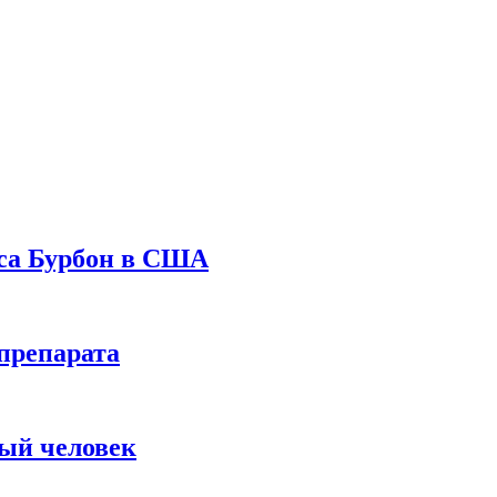
уса Бурбон в США
препарата
вый человек