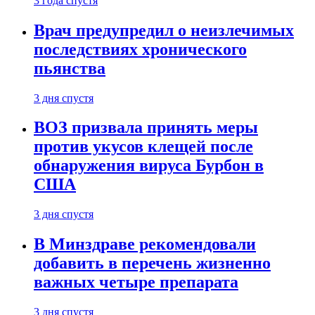
3 года спустя
Врач предупредил о неизлечимых
последствиях хронического
пьянства
3 дня спустя
ВОЗ призвала принять меры
против укусов клещей после
обнаружения вируса Бурбон в
США
3 дня спустя
В Минздраве рекомендовали
добавить в перечень жизненно
важных четыре препарата
3 дня спустя