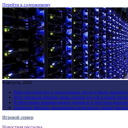
Перейти к содержимому
8 августа, 2026
Врач предупредил о неизлечимых последствиях хроничес
ВОЗ призвала принять меры против укусов клещей посл
В Минздраве рекомендовали добавить в перечень жизнен
Психолог Крупин: провокации на ретритах сможет выдер
Игровой сервер
Новостная рассылка