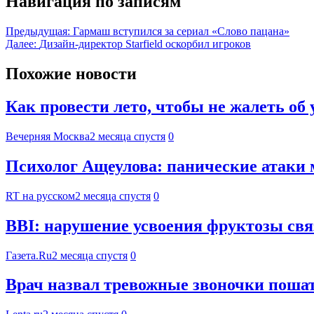
Навигация по записям
Предыдущая:
Гармаш вступился за сериал «Слово пацана»
Далее:
Дизайн-директор Starfield оскорбил игроков
Похожие новости
Как провести лето, чтобы не жалеть о
Вечерняя Москва
2 месяца спустя
0
Психолог Ащеулова: панические атаки 
RT на русском
2 месяца спустя
0
BBI: нарушение усвоения фруктозы св
Газета.Ru
2 месяца спустя
0
Врач назвал тревожные звоночки поша