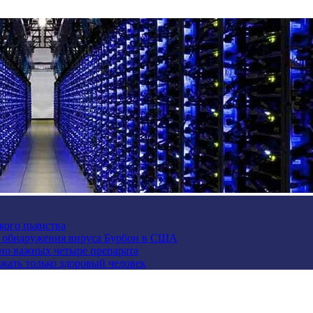
кого пьянства
е обнаружения вируса Бурбон в США
но важных четыре препарата
жать только здоровый человек