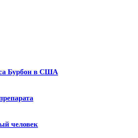
уса Бурбон в США
препарата
вый человек