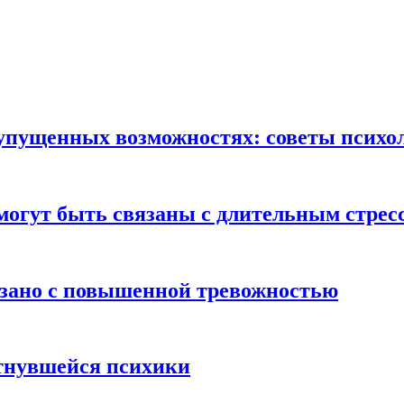
б упущенных возможностях: советы психо
могут быть связаны с длительным стрес
язано с повышенной тревожностью
тнувшейся психики