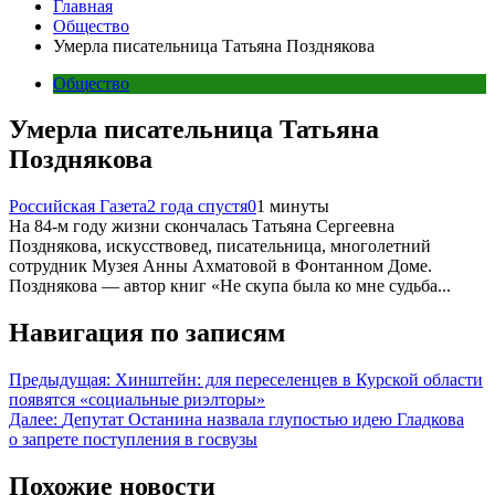
Главная
Общество
Умерла писательница Татьяна Позднякова
Общество
Умерла писательница Татьяна
Позднякова
Российская Газета
2 года спустя
0
1 минуты
На 84-м году жизни скончалась Татьяна Сергеевна
Позднякова, искусствовед, писательница, многолетний
сотрудник Музея Анны Ахматовой в Фонтанном Доме.
Позднякова — автор книг «Не скупа была ко мне судьба...
Навигация по записям
Предыдущая:
Хинштейн: для переселенцев в Курской области
появятся «социальные риэлторы»
Далее:
Депутат Останина назвала глупостью идею Гладкова
о запрете поступления в госвузы
Похожие новости