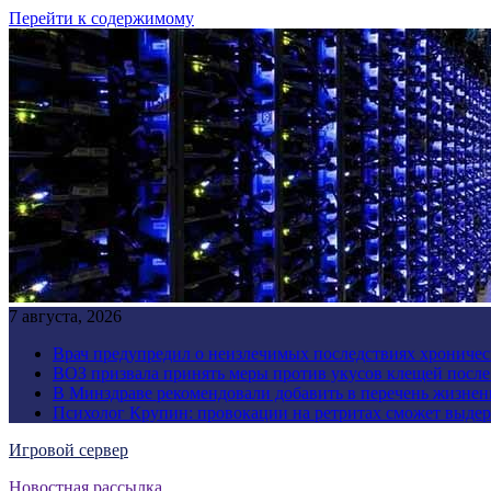
Перейти к содержимому
7 августа, 2026
Врач предупредил о неизлечимых последствиях хроничес
ВОЗ призвала принять меры против укусов клещей посл
В Минздраве рекомендовали добавить в перечень жизнен
Психолог Крупин: провокации на ретритах сможет выдер
Игровой сервер
Новостная рассылка