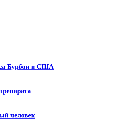
уса Бурбон в США
препарата
вый человек