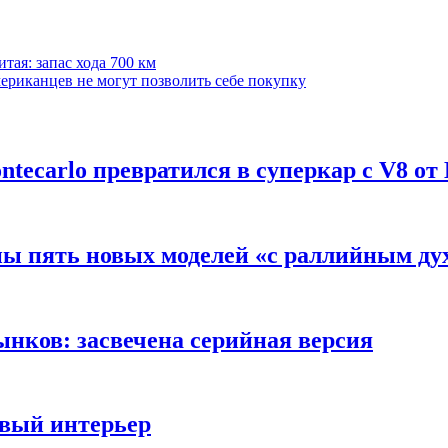
тая: запас хода 700 км
риканцев не могут позволить себе покупку
ntecarlo превратился в суперкар с V8 от
пы пять новых моделей «с раллийным ду
ынков: засвечена серийная версия
овый интерьер