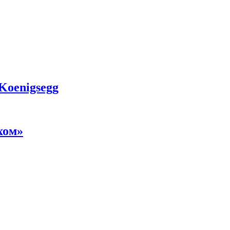
 Koenigsegg
хом»