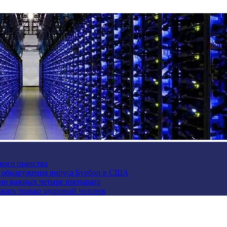
кого пьянства
е обнаружения вируса Бурбон в США
но важных четыре препарата
жать только здоровый человек