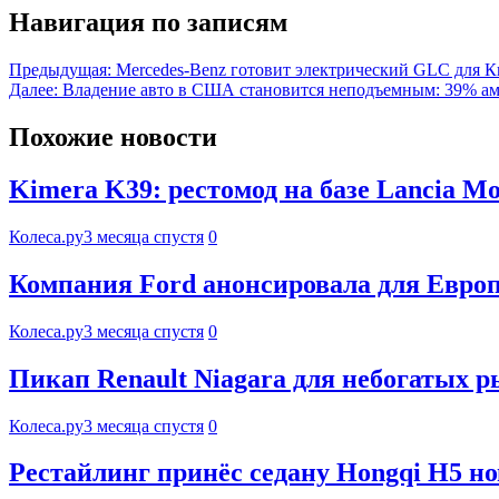
Навигация по записям
Предыдущая:
Mercedes-Benz готовит электрический GLC для Ки
Далее:
Владение авто в США становится неподъемным: 39% аме
Похожие новости
Kimera K39: рестомод на базе Lancia Mo
Колеса.ру
3 месяца спустя
0
Компания Ford анонсировала для Евро
Колеса.ру
3 месяца спустя
0
Пикап Renault Niagara для небогатых р
Колеса.ру
3 месяца спустя
0
Рестайлинг принёс седану Hongqi H5 н