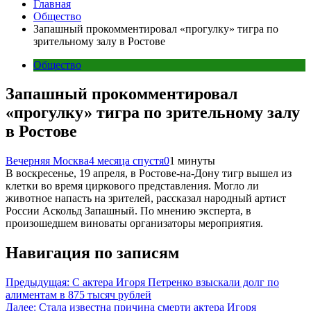
Главная
Общество
Запашный прокомментировал «прогулку» тигра по
зрительному залу в Ростове
Общество
Запашный прокомментировал
«прогулку» тигра по зрительному залу
в Ростове
Вечерняя Москва
4 месяца спустя
0
1 минуты
В воскресенье, 19 апреля, в Ростове-на-Дону тигр вышел из
клетки во время циркового представления. Могло ли
животное напасть на зрителей, рассказал народный артист
России Аскольд Запашный. По мнению эксперта, в
произошедшем виноваты организаторы мероприятия.
Навигация по записям
Предыдущая:
С актера Игоря Петренко взыскали долг по
алиментам в 875 тысяч рублей
Далее:
Стала известна причина смерти актера Игоря