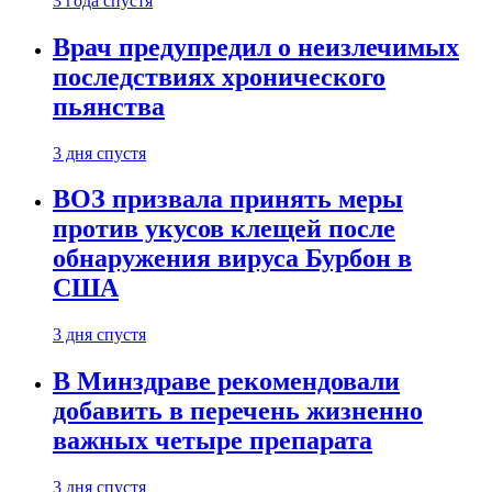
3 года спустя
Врач предупредил о неизлечимых
последствиях хронического
пьянства
3 дня спустя
ВОЗ призвала принять меры
против укусов клещей после
обнаружения вируса Бурбон в
США
3 дня спустя
В Минздраве рекомендовали
добавить в перечень жизненно
важных четыре препарата
3 дня спустя